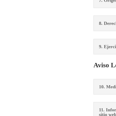
7. Orige
8. Derec
9. Ejerc
Aviso L
10. Med
11. Info
sitio we