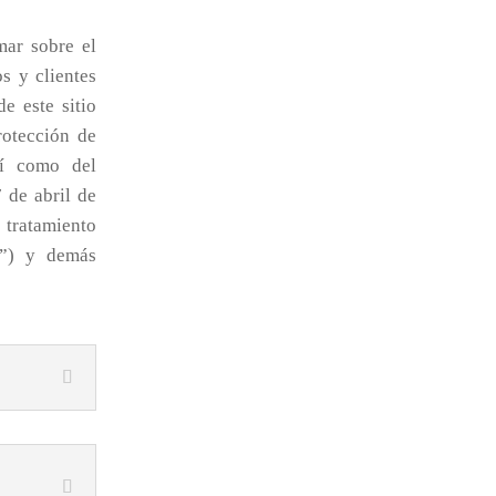
mar sobre el
s y clientes
e este sitio
rotección de
sí como del
 de abril de
l tratamiento
D”) y demás