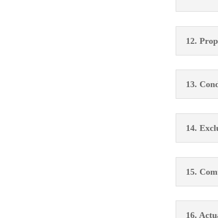
12. Prop
13. Cond
14. Excl
15. Comu
16. Actu