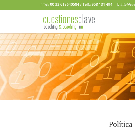
Tel: 00 33 618640584 / Telf.: 958 131 494
info@cue
Política